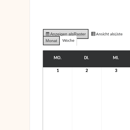
Anzeigen als
Raster
Ansicht als
Liste
Monat
Woche
MO.
MONTAG
DI.
DIENSTAG
MI.
MITT
1
1.
2
2.
3
3.
November
November
Nove
2021
2021
2021