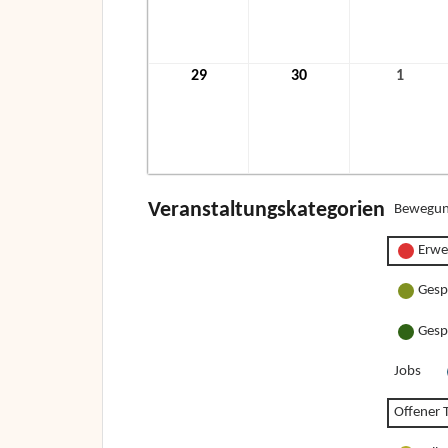
2021
2021
2021
29
29.
30
30.
1
1.
November
November
Dezem
2021
2021
2021
Veranstaltungskategorien
Bewegun
Erwe
Gesp
Gesp
Jobs
Offener T