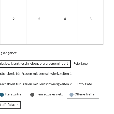
2021
2021
2021
2021
2
2.
3
3.
4
4.
5
5.
ber
Dezember
Dezember
Dezember
Dezember
2021
2021
2021
2021
gsangebot
rbslos, krankgeschrieben, erwerbsgemindert
Feiertage
rächskreis für Frauen mit Lernschwierigkeiten 1
rächskreis für Frauen mit Lernschwierigkeiten 2
Info-Café
literaturtreff
mein soziales netz
Offene Treffen
reff (falsch)