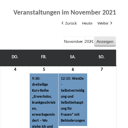
Veranstaltungen im November 2021
Zurück
Heute
Weiter
Monat
Jahr
WOCH
DO.
DONNERSTAG
FR.
FREITAG
SA.
SAMSTAG
SO.
SONNTAG
4
4.
5
5.
(1
6
6.
(1
7
7.
mber
November
November
Veranstaltung)
November
Veranstaltung)
November
9:30:
12:15: WenDo
2021
2021
2021
2021
dreiteilige
-
Kurs-Reihe
Selbstverteidig
„Erwerbslos,
ung und
krankgeschrieb
Selbstbehaupt
en,
ung für
erwerbsgemin
Frauen* mit
dert – Wo
Behinderungen
stehe ich und