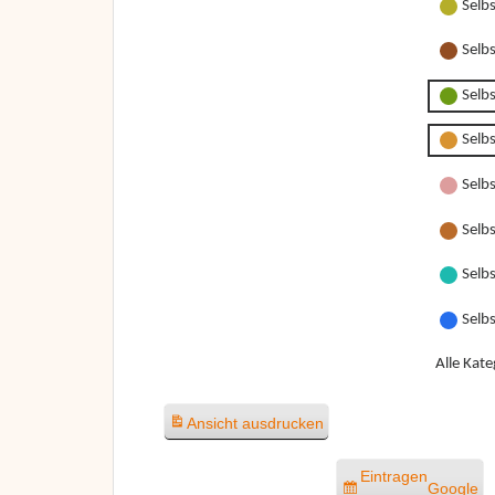
Selb
Selb
Selb
Selb
Selbs
Selbs
Selbs
Selb
Alle Kate
Ansicht
ausdrucken
Eintragen
Google