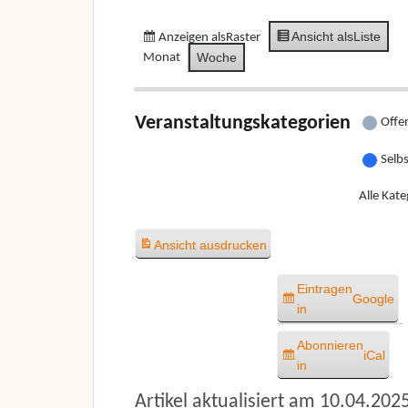
Ansicht als
Liste
Anzeigen als
Raster
Woche
Monat
Veranstaltungskategorien
Offe
Selb
Alle Kate
Ansicht
ausdrucken
Eintragen
Google
in
Abonnieren
iCal
in
Artikel aktualisiert am 10.04.202