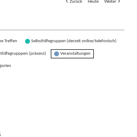
Zurück
Heute
Weiter
ne Treffen
Selbsthilfegruppen (derzeit online/telefonisch)
sthilfegrupppen (präsenz)
Veranstaltungen
gorien
5