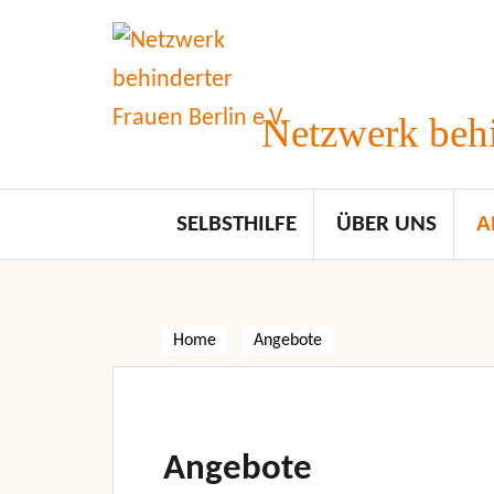
Skip
to
content
Netzwerk behi
SELBSTHILFE
ÜBER UNS
A
Home
Angebote
Angebote