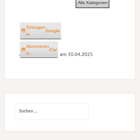
Alle Kategorien
Eintragen
Google
in
Abonnieren
iCal
in
Artikel aktualisiert am 10.04.2025
Suchen
nach: