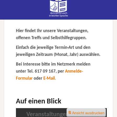
demnächst auch
in leichter Sprache
Hier findet Ihr unsere Veranstaltungen,
offenen Treffs und Selbsthilfegruppen
.
Einfach die jeweilige Termin-Art und den
jeweiligen Zeitraum (Monat, Jahr) auswählen.
Bei Interesse bitte im Netzmerk melden
unter Tel. 617 09 167, per
Anmelde-
Formular
oder
E-Mail.
Auf einen Blick
Ansicht
ausdrucken
Veranstaltungen im April 2026